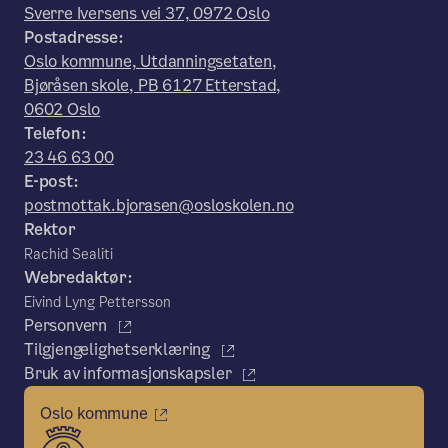
Sverre Iversens vei 37, 0972 Oslo
Postadresse:
Oslo kommune, Utdanningsetaten,
Bjøråsen skole, PB 6127 Etterstad,
0602 Oslo
Telefon:
23 46 63 00
E-post:
postmottak.bjorasen@osloskolen.no
Rektor
Rachid Sealiti
Webredaktør:
Eivind Lyng Pettersson
Personvern
Tilgjengelighetserklæring
Bruk av informasjonskapsler
Oslo kommune