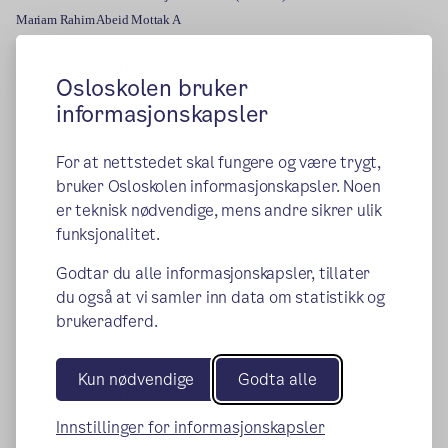
Mariam Rahim Abeid Mottak A
Dolu Sayedalom Mottak A
Khaled Said Khallof Mottak B
Osloskolen bruker
Hanna Pokotilova Mottak B
informasjonskapsler
Ariana Osmani D'Offey 9B
Arlind Sinani 9C
For at nettstedet skal fungere og være trygt,
Ilias Bouyambib 9C
bruker Osloskolen informasjonskapsler. Noen
Jovelyn Nevarrete Dizon 10A (nest leder)
er teknisk nødvendige, mens andre sikrer ulik
Noah Levi Nathan Boardman 10A
funksjonalitet.
Betool Al- Attar 10B (leder)
Dawit Gherezghiher Efrem 10B
Godtar du alle informasjonskapsler, tillater
du også at vi samler inn data om statistikk og
Ibsaa Kabeta Abdeta 10C
brukeradferd.
Marcus Andre Christensen Bjørnstad10 C (sekretær)
Mariam Rahim Abeid Mottak A
Dolu Sayedalom Mottak A
Kun nødvendige
Godta alle
Khaled Said Khallof Mottak B
Hanna Pokotilova Mottak B
Innstillinger for informasjonskapsler