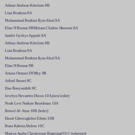
Adrian Andreas Kittelsen 8B
Lina Boukraa 9A
Muhammad Ibrahim Ilyas Afzal 9A
Elias N Buraas 9BMiriam Chaline Hanssen 8A
Jandel Gyekye Appiah 8A
Adrian Andreas Kittelsen 8B
Lina Boukraa 9A
Muhammad Ibrahim Ilyas Afzal 9A
Elias N Buraas 9B
Ariana Osmani D'Offey 9B
Arlind Sinani 9C
Ilias Bouyambib 9C
Jovelyn Nevarrete Dizon 10A (nest leder)
Noah Levi Nathan Boardman 10A
Betool Al- Attar 10B (leder)
Dawit Gherezghiher Efrem 10B
Ibsaa Kabeta Abdeta 10C
Marcus Andre Christensen Bjørnstad10 C (sekretær)