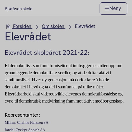
Meny
Bjøråsen skole
Hovedseksjon
Forsiden
Om skolen
Elevrådet
Elevrådet
Elevrådet skoleåret 2021-22:
Et demokratisk samfunn forutsetter at innbyggerne slutter opp om
grunnleggende demokratiske verdier, og at de deltar aktivt i
samfunnslivet. Hver ny generasjon må derfor lære å holde
demokratiet i hevd og ta del i samfunnet på ulike måter.
Elevrådsarbeid skal videreutvikle elevenes demokratiforståelse og
evne til demokratisk medvirkning fram mot
aktivt medborgerskap.
Representanter:
Miriam Chaline Hanssen 8A
Jandel Gyekye Appiah 8A