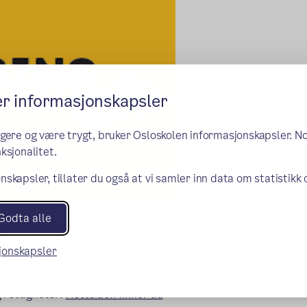
er informasjonskapsler
ngere og være trygt, bruker Osloskolen informasjonskapsler. N
ksjonalitet.
nskapsler, tillater du også at vi samler inn data om statistikk
Godta alle
g. Bjøråsen skole arbeider bevisst
e ute og inne og oppleve at de trives
sjonskapsler
obbing, vold og rasisme. Her kan du
g rettigheter:
Nettsiden finner du