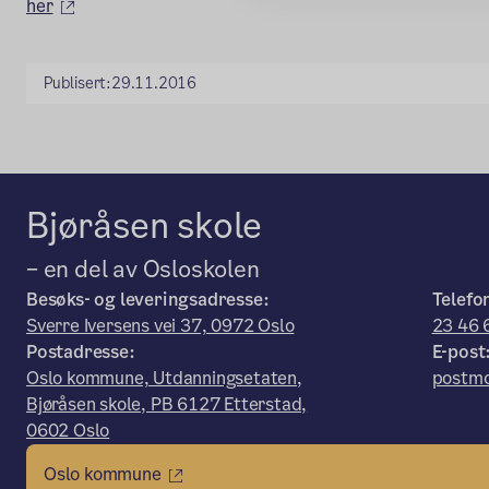
(ekstern lenke)
her
Publisert:
29.11.2016
Bjøråsen skole
– en del av Osloskolen
Besøks- og leveringsadresse:
Telefo
Sverre Iversens vei 37, 0972 Oslo
23 46 
Postadresse:
E-post
Oslo kommune, Utdanningsetaten,
postmo
Bjøråsen skole, PB 6127 Etterstad,
0602 Oslo
Oslo kommune