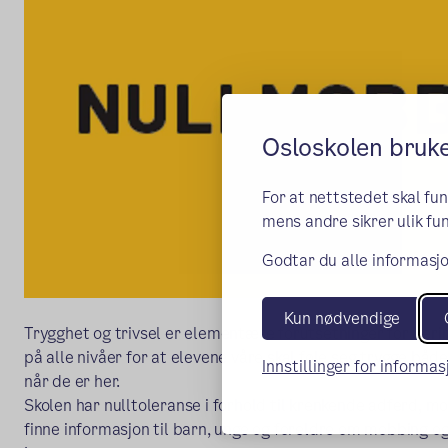
Osloskolen bruk
For at nettstedet skal fu
mens andre sikrer ulik fun
Godtar du alle informasjo
Kun nødvendige
Trygghet og trivsel er elementære forutsetninger for lærin
på alle nivåer for at elevene våre skal føle seg trygge båd
Innstillinger for informa
når de er her.
Skolen har nulltoleranse i forhold til krenkende adferd, m
finne informasjon til barn, unge og foreldre om mobbing o