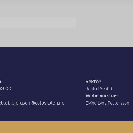
n:
Rektor
63 00
Rachid Sealiti
:
Webredaktør:
ttak.bjorasen@osloskolen.no
Eivind Lyng Pettersson