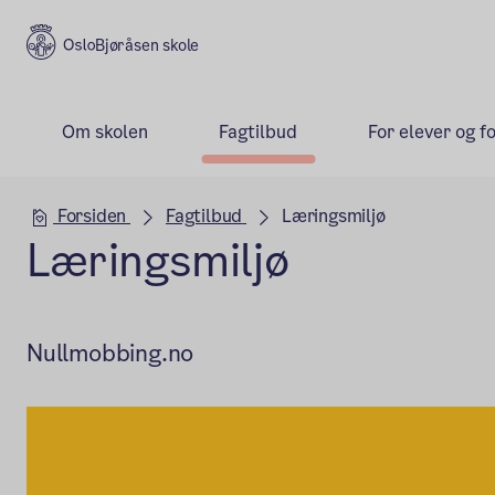
Bjøråsen skole
Om skolen
Fagtilbud
For elever og f
Hovedseksjon
Forsiden
Fagtilbud
Læringsmiljø
Læringsmiljø
Nullmobbing.no