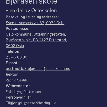
Bjøråsen skole
– en del av Osloskolen
Besøks- og leveringsadresse:
Sverre Iversens vei 37, 0972 Oslo
Postadresse:
Oslo kommune, Utdanningsetaten,
Bjøråsen skole, PB 6127 Etterstad,
0602 Oslo
Telefon:
23 46 63 00
E-post:
postmottak.bjorasen@osloskolen.no
Rektor
Rachid Sealiti
Webredaktør:
Eivind Lyng Pettersson
Personvern
Tilgjengelighetserklæring