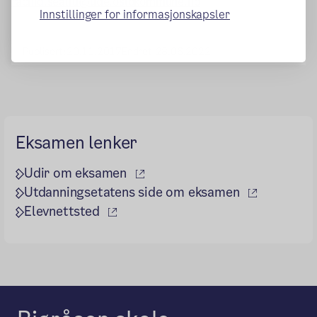
rachid.sealiti@ude.oslokommune.no
Innstillinger for informasjonskapsler
Publisert:
20.11.2017
Endret:
28.06.2022
Eksamen lenker
(ekstern lenke)
Udir om eksamen
(ekstern l
Utdanningsetatens side om eksamen
(ekstern lenke)
Elevnettsted