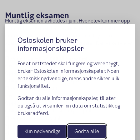
Muntlig eksamen
Muntlig eksamen avholdes i juni. Hver elev kommer opp
til muntlig eksamen i ett av fagene norsk, engelsk,
matematikk, naturfag, KRLE, samfunnsfag, fransk,
Osloskolen bruker
spansk, norsk- eller engelsk fordypning. Den enkelte elev
informasjonskapsler
kan velge å gå opp individuelt eller i par.
Eksamensdager for muntlig eksamen:
For at nettstedet skal fungere og være trygt,
Gruppe 1
bruker Osloskolen informasjonskapsler. Noen
Opplysning om trekkfag: 5.juni
er teknisk nødvendige, mens andre sikrer ulik
Obligatorisk forberedelsesdag 8.juni
funksjonalitet.
Eksamen: tirsdag 9.juni
Gruppe 1
Godtar du alle informasjonskapsler, tillater
Opplysning om trekkfag: 10.juni
du også at vi samler inn data om statistikk og
Obligatorisk forberedelsesdag 11.juni
brukeradferd.
Eksamen: fredag 12.juni
Spørsmål vedrørende eksamen stilles til
Kun nødvendige
Godta alle
eksamensansvarlig Rachid Sealiti,