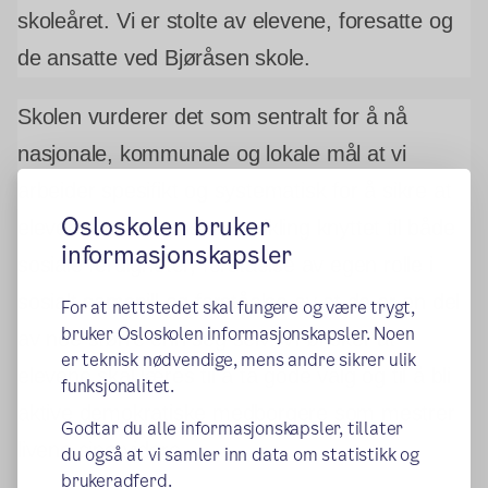
skoleåret. Vi er stolte av elevene, foresatte og
de ansatte ved Bjøråsen skole.
Skolen vurderer det som sentralt for å nå
nasjonale, kommunale og lokale mål at vi
arbeider spesifikt og systematisk for å sikre at
Osloskolen bruker
elevene har en ønsket utvikling knyttet til både
informasjonskapsler
sosiale ferdigheter, forståelse av egen rolle i
sosialt samspill og forståelse av at de er en del
For at nettstedet skal fungere og være trygt,
bruker Osloskolen informasjonskapsler. Noen
av noe større enn seg selv. Vi ønsker at
er teknisk nødvendige, mens andre sikrer ulik
elevene skal læres til å ta gode valg og til å bli
funksjonalitet.
aktive demokratiske medborgere som mestrer
Godtar du alle informasjonskapsler, tillater
livene sine videre.
du også at vi samler inn data om statistikk og
brukeradferd.